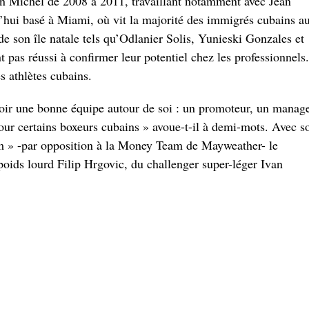
n Michel de 2008 à 2011, travaillant notamment avec Jean
hui basé à Miami, où vit la majorité des immigrés cubains a
de son île natale tels qu’Odlanier Solis, Yunieski Gonzales et
 pas réussi à confirmer leur potentiel chez les professionnels
s athlètes cubains.
voir une bonne équipe autour de soi : un promoteur, un manage
pour certains boxeurs cubains » avoue-t-il à demi-mots. Avec s
» -par opposition à la Money Team de Mayweather- le
poids lourd Filip Hrgovic, du challenger super-léger Ivan