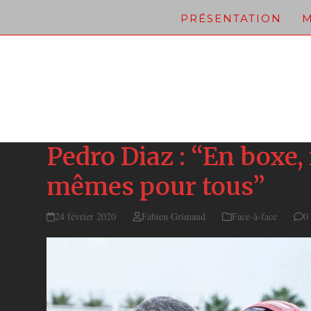
Skip
PRÉSENTATION
M
to
content
Pedro Diaz : “En boxe, 
mêmes pour tous”
24 février 2020
Fabien Grimaud
Face-à-face
0