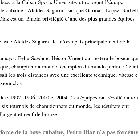
boxe à la Cuban Sports University, et rejoignit l’équipe
cole cubaine : Alcides Sagarra, Enrique Garmari Lopez, Sarbel
iaz est un témoin privilégié d’une des plus grandes équipes
e avec Alcides Sagarra. Je m’occupais principalement de la
amayor, Félix Savón et Héctor Vinent qui restera le boxeur qu
ique, champion du monde, champion du monde junior. C’étai
ait les trois distances avec une excellente technique, vitesse e
ssionnel. »
es: 1992, 1996, 2000 et 2004. Ces équipes ont récolté au tot
En six tournois de championnats du monde, les résultats ont
d’argent et neuf de bronze.
force de la boxe cubaine, Pedro Diaz n’a pas forcém