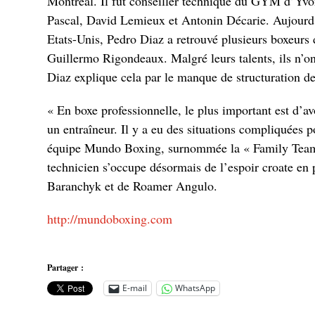
Montréal. Il fut conseiller technique du GYM d’Yvo
Pascal, David Lemieux et Antonin Décarie. Aujourd’
Etats-Unis, Pedro Diaz a retrouvé plusieurs boxeurs 
Guillermo Rigondeaux. Malgré leurs talents, ils n’ont
Diaz explique cela par le manque de structuration de
« En boxe professionnelle, le plus important est d’a
un entraîneur. Il y a eu des situations compliquées 
équipe Mundo Boxing, surnommée la « Family Team 
technicien s’occupe désormais de l’espoir croate en 
Baranchyk et de Roamer Angulo.
http://mundoboxing.com
Partager :
E-mail
WhatsApp