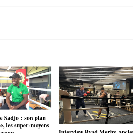
e Sadjo : son plan
re, les super-moyens
Interview Ryad Merhy, ancie
eroun