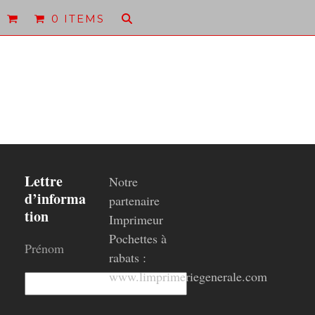
0 ITEMS
Lettre
Notre
d’informa
partenaire
tion
Imprimeur
Pochettes à
Prénom
rabats :
www.limprimeriegenerale.com