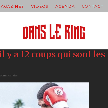
AGAZINES
VIDÉOS
AGENDA
CONTACT
il y a 12 coups qui sont les
 commentaire