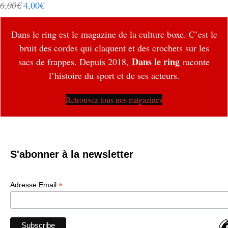
6,00
€
4,00
€
Dans le ring est le magazine de la culture boxe. C’est le
bruit des cordes qui claquent et des crochets sur les
Dans le ring
sacs de frappes. Depuis 2018,
raconte
l’histoire du sport et de ses acteurs.
Retrouvez tous nos magazines
S'abonner à la newsletter
*
Adresse Email