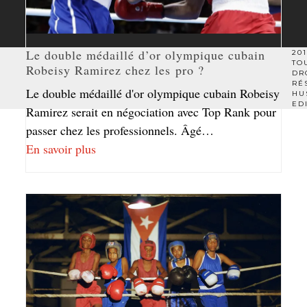
Le double médaillé d’or olympique cubain
201
TO
Robeisy Ramirez chez les pro ?
DR
RÉ
Le double médaillé d'or olympique cubain Robeisy
HU
ED
Ramirez serait en négociation avec Top Rank pour
passer chez les professionnels. Âgé…
En savoir plus