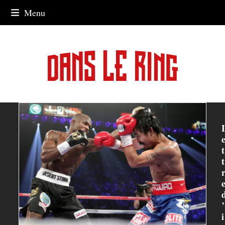
Skip
Menu
to
content
t
t
’
i