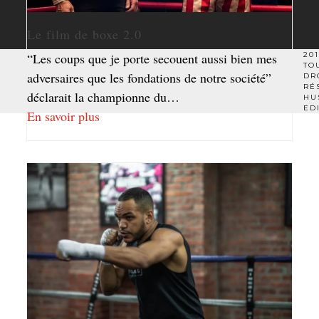
Le film de boxe 2.0
201
“Les coups que je porte secouent aussi bien mes
TO
adversaires que les fondations de notre société”
DR
RÉ
déclarait la championne du…
HU
ED
En savoir plus