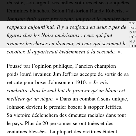
réussite, son argent, ses belles voitures et ses conquêtes
féminines blanches. Selon l’historien Randy Roberts,
«
Johnson était assez provocant, un peu à la manière des
201
rappeurs aujourd’hui. Il y a toujours eu deux types de
TO
DR
figures chez les Noirs américains : ceux qui font
RÉ
avancer les choses en douceur, et ceux qui secouent le
HU
ED
cocotier. Il appartenait évidemment à la seconde. »
.
Poussé par l’opinion publique, l’ancien champion
poids lourd invaincu Jim Jeffries accepte de sortir de sa
retraite pour boxer Johnson en 1910.
« Je vais
combattre dans le seul but de prouver qu’un blanc est
meilleur qu’un nègre. »
Dans un combat à sens unique,
Johnson devient le premier boxeur à stopper Jeffries.
Sa victoire déclenchera des émeutes raciales dans tout
le pays. Plus de 20 personnes seront tuées et des
centaines blessées. La plupart des victimes étaient