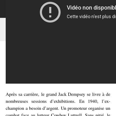
201
TO
DR
RÉ
HU
ED
Après sa carrière, le grand Jack Dempsey se livre à de
nombreuses sessions d’exhibitions. En 1940, l’ex-
champion a besoin d’argent. Un promoteur organise un
combat face au lutteur Cowboy Luttrell. Sans pitié, le