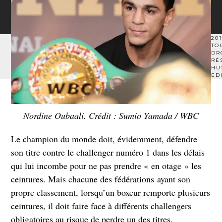
201
TO
DR
RÉ
HU
ED
Nordine Oubaali. Crédit : Sumio Yamada / WBC
Le champion du monde doit, évidemment, défendre
son titre contre le challenger numéro 1 dans les délais
qui lui incombe pour ne pas prendre « en otage » les
ceintures. Mais chacune des fédérations ayant son
propre classement, lorsqu’un boxeur remporte plusieurs
ceintures, il doit faire face à différents challengers
obligatoires au risque de perdre un des titres.