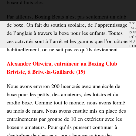
boxer à huis clos.
Par ailleurs, Boxing Beats n’est pas seulement un club
de boxe. On fait du soutien scolaire, de l’apprentissage
201
TO
de l’anglais à travers la boxe pour les enfants. Toutes
DR
RÉ
ces activités sont à l’arrêt et les gamins que l’on côtoie
HU
ED
habituellement, on ne sait pas ce qu’ils deviennent.
Alexandre Oliveira, entraîneur au Boxing Club
Briviste, à Brive-la-Gaillarde (19)
Nous avons environ 200 licenciés avec une école de
boxe pour les petits, des amateurs, des loisirs et du
cardio boxe. Comme tout le monde, nous avons fermé
au mois de mars. Nous avons ensuite mis en place des
entraînements par groupe de 10 en extérieur avec les
boxeurs amateurs. Pour qu’ils puissent continuer à
s’entraîner de chez eux, nous leur envoyions des