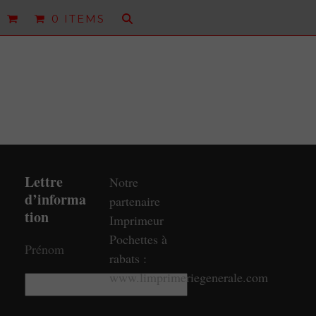
0 ITEMS
Lettre
Notre
d’informa
partenaire
tion
Imprimeur
Pochettes à
Prénom
rabats :
www.limprimeriegenerale.com