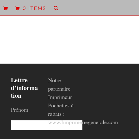
0 ITEMS
Lettre
Notre
d’informa
partenaire
tion
Imprimeur
Pochettes à
Prénom
rabats :
www.limprimeriegenerale.com