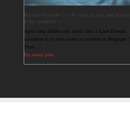
Renald Garrido : « Je veux écrire une histoi
à ma manière »
Après une défaite très serrée face à Laid Daoudi,
comment tu te sens avant ce combat en Belgique 
Dans…
En savoir plus