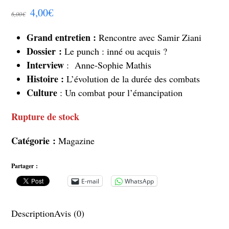
Note
4,00
€
6,00
€
0
sur
Grand entretien :
5
Rencontre avec Samir Ziani
Dossier :
Le punch : inné ou acquis ?
Interview
: Anne-Sophie Mathis
Histoire :
L’évolution de la durée des combats
Culture
: Un combat pour l’émancipation
Rupture de stock
Catégorie :
Magazine
Partager :
E-mail
WhatsApp
Description
Avis (0)