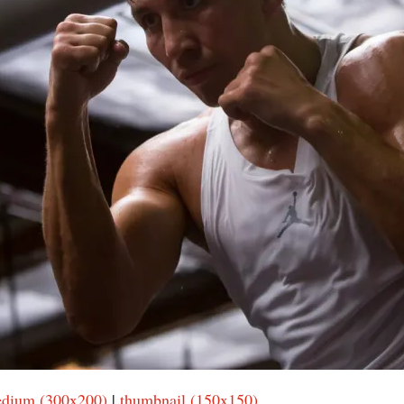
dium (300x200)
|
thumbnail (150x150)