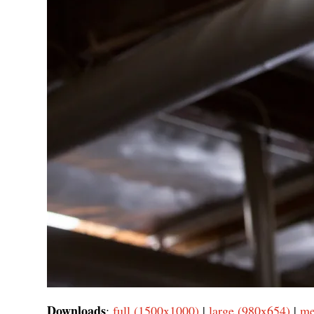
Downloads
:
full (1500x1000)
|
large (980x654)
|
me