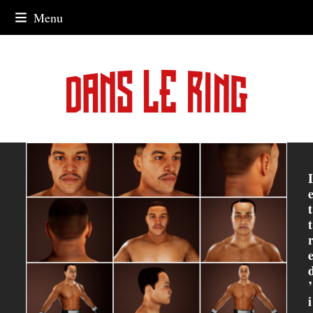
Skip
Menu
to
content
t
t
’
i