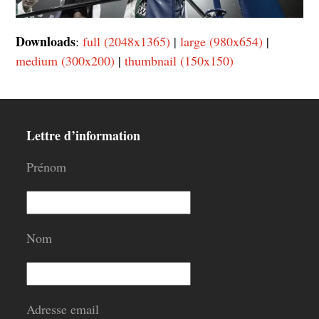
Downloads
:
full (2048x1365)
|
large (980x654)
|
medium (300x200)
|
thumbnail (150x150)
Lettre d’information
Prénom
Nom
Adresse email