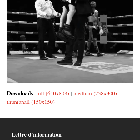
Downloads
:
full (640x808)
|
medium (238x300)
|
thumbnail (150x150)
Lettre d’information