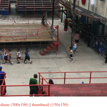
dium (300x198)
|
thumbnail (150x150)