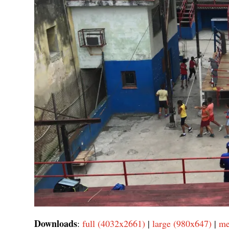
Downloads
:
full (4032x2661)
|
large (980x647)
|
me