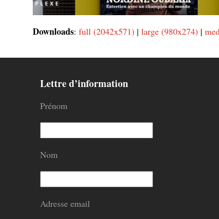
Downloads
:
full (2042x571)
|
large (980x274)
|
med
Lettre d’information
Prénom
Nom
Adresse email