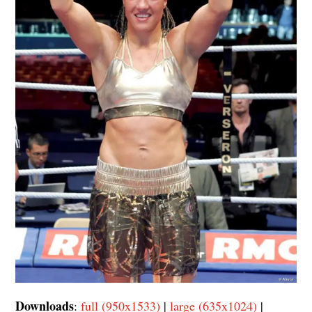
Downloads
:
full (950x1533)
|
large (635x1024)
|