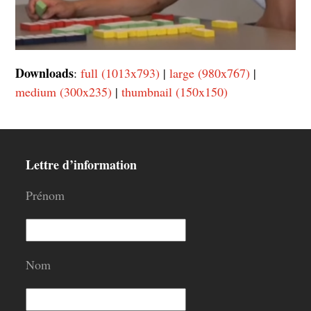
Downloads
:
full (1013x793)
|
large (980x767)
|
medium (300x235)
|
thumbnail (150x150)
Lettre d’information
Prénom
Nom