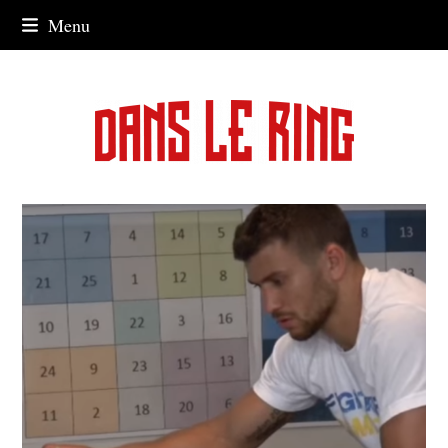
Skip
Menu
to
content