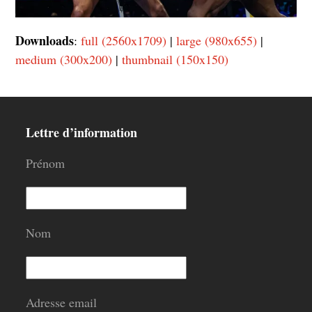
Downloads
:
full (2560x1709)
|
large (980x655)
|
medium (300x200)
|
thumbnail (150x150)
Lettre d’information
Prénom
Nom
Adresse email