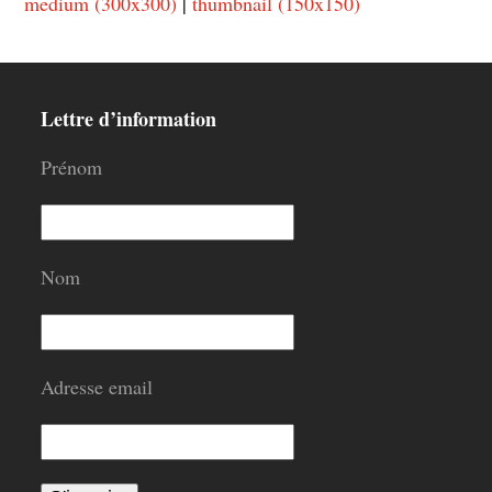
medium (300x300)
|
thumbnail (150x150)
Lettre d’information
Prénom
Nom
Adresse email