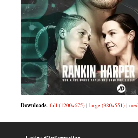
Downloads
:
full (1200x675)
|
large (980x551)
|
med
Lettre d’information