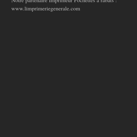
Notre partenaire Imprimeur Pochettes à rabats :
www.limprimeriegenerale.com