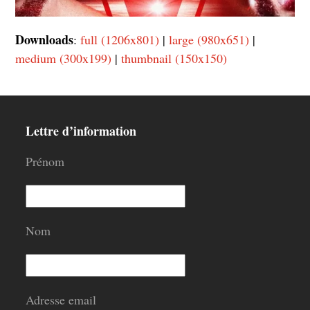
Downloads
:
full (1206x801)
|
large (980x651)
|
medium (300x199)
|
thumbnail (150x150)
Lettre d’information
Prénom
Nom
Adresse email