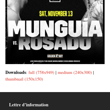
Downloads
:
full (758x949)
|
medium (240x300)
|
thumbnail (150x150)
Lettre d’information