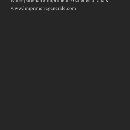
Notre partenaire Imprimeur Pochettes à rabats :
www.limprimeriegenerale.com