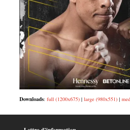
Downloads
:
full (1200x675)
|
large (980x551)
|
med
Lettre d’information