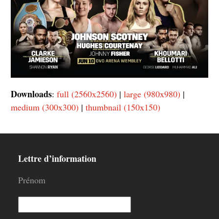
Downloads
:
full (2560x2560)
|
large (980x980)
|
medium (300x300)
|
thumbnail (150x150)
Lettre d’information
Prénom