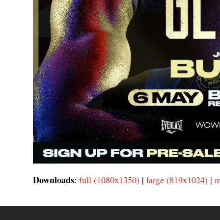
Downloads
:
full (1080x1350)
|
large (819x1024)
|
m