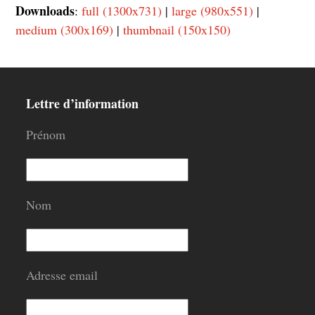
Downloads
:
full (1300x731)
|
large (980x551)
|
medium (300x169)
|
thumbnail (150x150)
Lettre d’information
Prénom
Nom
Adresse email