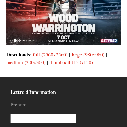
Downloads
:
full (2560x2560)
|
large (980x980)
|
medium (300x300)
|
thumbnail (150x150)
Lettre d’information
Prénom