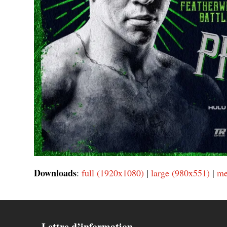
Downloads
:
full (1920x1080)
|
large (980x551)
|
me
Lettre d’information