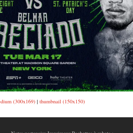
dium (300x169)
|
thumbnail (150x150)