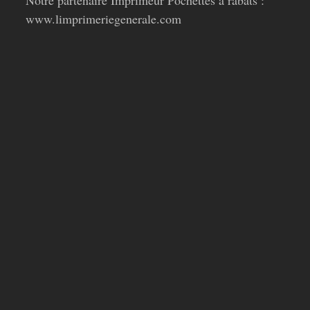
Notre partenaire Imprimeur Pochettes à rabats :
www.limprimeriegenerale.com