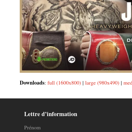
Downloads
:
full (1600x800)
|
large (980x490)
|
med
Lettre d’information
Prénom