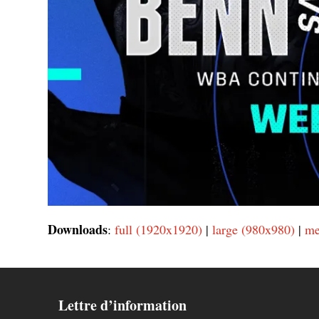
Downloads
:
full (1920x1920)
|
large (980x980)
|
me
Lettre d’information