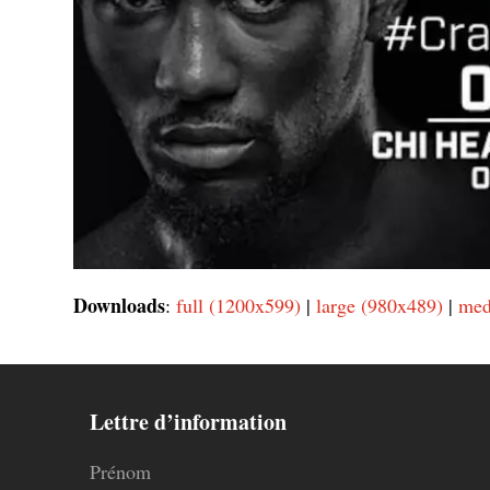
Downloads
:
full (1200x599)
|
large (980x489)
|
med
Lettre d’information
Prénom