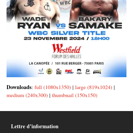
Downloads
:
full (1080x1350)
|
large (819x1024)
|
medium (240x300)
|
thumbnail (150x150)
Lettre d’information