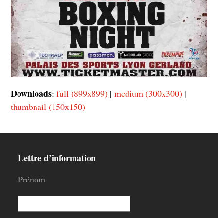
Downloads
:
full (899x899)
|
medium (300x300)
|
thumbnail (150x150)
Lettre d’information
Prénom