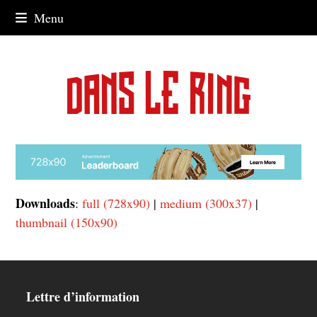
Skip
Menu
to
content
Downloads
:
full (728x90)
|
medium (300x37)
|
thumbnail (150x90)
Lettre d’information