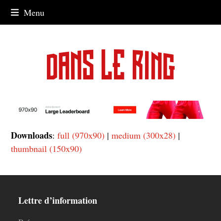
Skip
Menu
to
content
Downloads
:
full (970x90)
|
medium (300x28)
|
thumbnail (150x90)
Lettre d’information