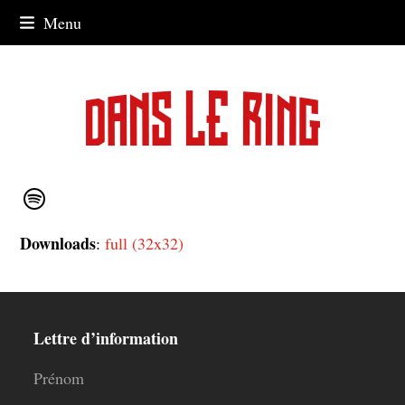
Skip
Menu
to
content
Downloads
:
full (32x32)
Lettre d’information
Prénom